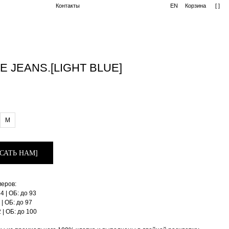
Контакты
EN
Корзина
[ ]
 JEANS.[LIGHT BLUE]
M
САТЬ НАМ]
меров:
64 | ОБ: до 93
8 | ОБ: до 97
2 | ОБ: до 100