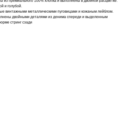
ы из премиального 100% хлопка и выполнены в двойной расцветке:
ой и голубой.
ые винтажными металлическими пуговицами и кожаным лейблом.
лнены двойными деталями из денима спереди и выделенным
орме стринг сзади