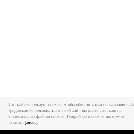
©NINE19’S 2025
Политика конфиденциальности
Публичная оферта
Этот сайт использует cookies, чтобы облегчить вам пользование сай
Продолжая использовать этот веб сайт, вы даете согласие на
использование файлов cookies. Подробнее о cookies вы можете
почитать
[
здесь
]