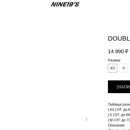
DOUBLE
14 990
₽
Размер
XS
S
[НАПИ
Таблица раз
[ XS ] ОТ: до 
[ S ] ОТ: до 6
[ M ] ОТ: до 7
Описание: