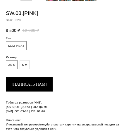
SW.03.[PINK]
SKU:
0323
9 500
₽
12 000
₽
Тип
КОМПЛЕКТ
Размер
XS-S
S-M
[НАПИСАТЬ НАМ]
Таблица размеров [НИЗ]:
[XS-S] ОТ: ДО 63 | ОБ: ДО 91
[S-M]
-
ОТ: 63-68 | ОБ: 91-96
Описание:
Уникальный топ розово/голубого цвета и стринги на экстра высокой посадке за
счет чего визуально удлиняют ноги.