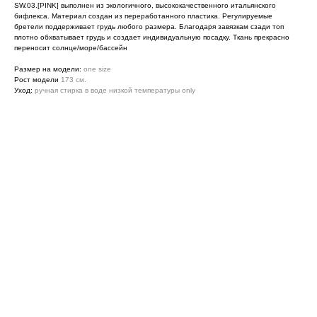
SW.03.[PINK] выполнен из экологичного, высококачественного итальянского
бифлекса. Материал создан из переработанного пластика. Регулируемые
бретели поддерживает грудь любого размера. Благодаря завязкам сзади топ
плотно обхватывает грудь и создает индивидуальную посадку. Ткань прекрасно
переносит солнце/море/бассейн
Размер на модели:
one size
Рост модели
173 см.
Уход:
ручная стирка в воде низкой температуры only
©NINE19’S 2025
Публичная оферта
Политика конфиденциальности
TG
WA
IG*
ОГРНИП:325390000029900
ИНН 390510970280
ИП Куляшова Д.Я
*запрещен в России, принадлежит Meta
Разработка сайта — aither.studio