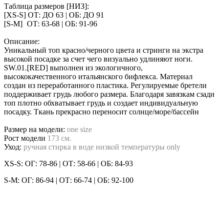
Таблица размеров [НИЗ]:
[XS-S] ОТ: ДО 63 | ОБ: ДО 91
[S-M]
-
ОТ: 63-68 | ОБ: 91-96
Описание:
Уникальный топ красно/черного цвета и стринги на экстра
высокой посадке за счет чего визуально удлиняют ноги.
SW.01.[RED] выполнен из экологичного,
высококачественного итальянского бифлекса. Материал
создан из переработанного пластика. Регулируемые бретели
поддерживает грудь любого размера. Благодаря завязкам сзади
топ плотно обхватывает грудь и создает индивидуальную
посадку. Ткань прекрасно переносит солнце/море/бассейн
Размер на модели:
one size
Рост модели
173 см.
Уход:
ручная стирка в воде низкой температуры only
XS-S: ОГ: 78-86 | ОТ: 58-66 | ОБ: 84-93
S-M: ОГ: 86-94 | ОТ: 66-74 | ОБ: 92-100